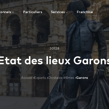
ionnels
Particuliers
Services
Franchise
30128
Etat des lieux Garon
Accueil
›
Experts
›
Occitanie
›
Nîmes
›
Garons