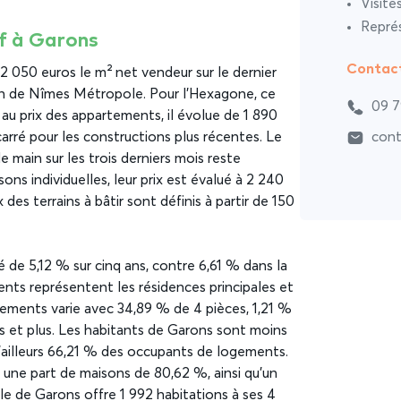
Visite
Représ
if à Garons
Contac
 2 050 euros le m² net vendeur sur le dernier
n de Nîmes Métropole. Pour l’Hexagone, ce
09 7
 au prix des appartements, il évolue de 1 890
arré pour les constructions plus récentes. Le
cont
main sur les trois derniers mois reste
ns individuelles, leur prix est évalué à 2 240
des terrains à bâtir sont définis à partir de 150
é de 5,12 % sur cinq ans, contre 6,61 % dans la
nts représentent les résidences principales et
gements varie avec 34,89 % de 4 pièces, 1,21 %
s et plus. Les habitants de Garons sont moins
d’ailleurs 66,21 % des occupants de logements.
une part de maisons de 80,62 %, ainsi qu’un
e de Garons offre 1 992 habitations à ses 4