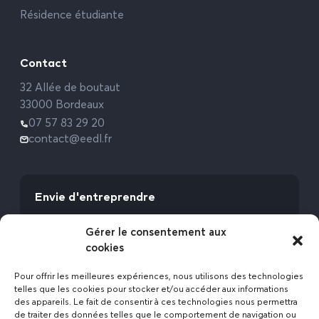
Résidence étudiante
Contact
32 Allée de boutaut
33000 Bordeaux
07 57 83 29 20
contact@eedl.fr
Envie d'entreprendre
Vous avez la fibre commerciale ? Lancez-vous
Gérer le consentement aux
avec l’Expert Etat des Lieux !
cookies
Rejoignez-nous
Pour offrir les meilleures expériences, nous utilisons des technologies
telles que les cookies pour stocker et/ou accéder aux informations
des appareils. Le fait de consentir à ces technologies nous permettra
de traiter des données telles que le comportement de navigation ou