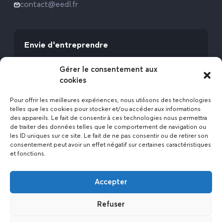
contact@eedl.fr
Envie d'entreprendre
Vous avez la fibre commerciale ? Lancez-vous
Gérer le consentement aux
avec l’Expert Etat des Lieux !
cookies
Rejoignez-nous
Pour offrir les meilleures expériences, nous utilisons des technologies
telles que les cookies pour stocker et/ou accéder aux informations
des appareils. Le fait de consentir à ces technologies nous permettra
de traiter des données telles que le comportement de navigation ou
les ID uniques sur ce site. Le fait de ne pas consentir ou de retirer son
consentement peut avoir un effet négatif sur certaines caractéristiques
et fonctions.
Actualités
Accepter
Contact
Politique de confidentialité
Refuser
Mentions légales