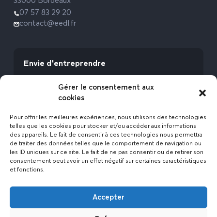
33000 Bordeaux
07 57 83 29 20
contact@eedl.fr
Envie d'entreprendre
Vous avez la fibre commerciale ? Lancez-vous
Gérer le consentement aux
avec l’Expert Etat des Lieux !
cookies
Rejoignez-nous
Pour offrir les meilleures expériences, nous utilisons des technologies
telles que les cookies pour stocker et/ou accéder aux informations
des appareils. Le fait de consentir à ces technologies nous permettra
de traiter des données telles que le comportement de navigation ou
les ID uniques sur ce site. Le fait de ne pas consentir ou de retirer son
consentement peut avoir un effet négatif sur certaines caractéristiques
et fonctions.
Actualités
Accepter
Contact
Politique de confidentialité