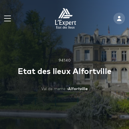
94140
Etat des lieux Alfortville
Val de marne
›
Alfortville