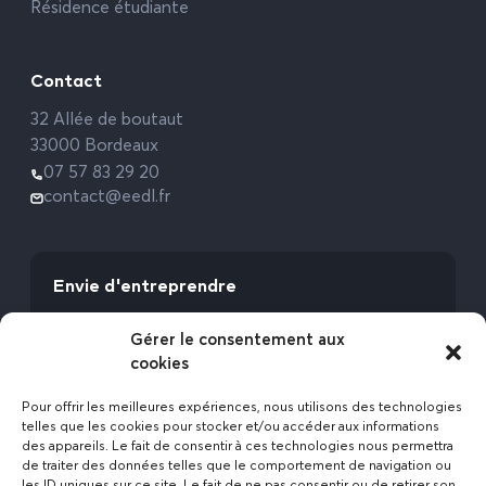
Résidence étudiante
Contact
32 Allée de boutaut
33000 Bordeaux
07 57 83 29 20
contact@eedl.fr
Envie d'entreprendre
Vous avez la fibre commerciale ? Lancez-vous
Gérer le consentement aux
avec l’Expert Etat des Lieux !
cookies
Rejoignez-nous
Pour offrir les meilleures expériences, nous utilisons des technologies
telles que les cookies pour stocker et/ou accéder aux informations
des appareils. Le fait de consentir à ces technologies nous permettra
de traiter des données telles que le comportement de navigation ou