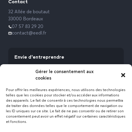
Contact
32 Allée de boutaut
33000 Bordeaux
07 57 83 29 20
contact@eedl.fr
Envie d'entreprendre
Vous avez la fibre commerciale ? Lancez-vous
Gérer le consentement aux
avec l’Expert Etat des Lieux !
cookies
Rejoignez-nous
Pour offrir les meilleures expériences, nous utilisons des technologies
telles que les cookies pour stocker et/ou accéder aux informations
des appareils. Le fait de consentir à ces technologies nous permettra
de traiter des données telles que le comportement de navigation ou
les ID uniques sur ce site. Le fait de ne pas consentir ou de retirer son
consentement peut avoir un effet négatif sur certaines caractéristiques
et fonctions.