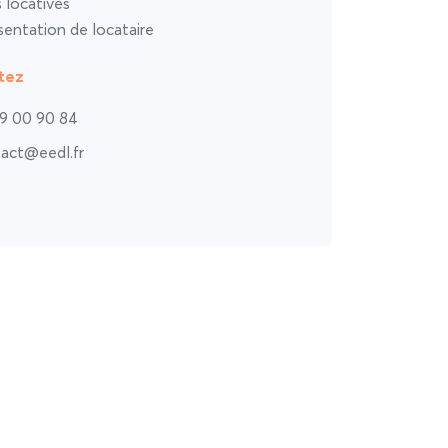
s locatives
entation de locataire
tez
9 00 90 84
act@eedl.fr