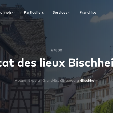
ionnels
Particuliers
Services
Franchise
67800
tat des lieux Bischhe
Accueil
›
Experts
›
Grand-Est
›
Strasbourg
›
Bischheim