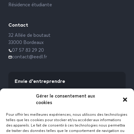
Résidence étudiante
Contact
32 Allée de boutaut
33000 Bordeaux
07 57 83 29 20
contact@eedl.fr
Envie d'entreprendre
Vous avez la fibre commerciale ? Lancez-vous
Gérer le consentement aux
avec l’Expert Etat des Lieux !
cookies
Rejoignez-nous
Pour offrir les meilleures expériences, nous utilisons des technologies
telles que les cookies pour stocker et/ou accéder aux informations
des appareils. Le fait de consentir à ces technologies nous permettra
de traiter des données telles que le comportement de navigation ou