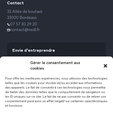
Contact
32 Allée de boutaut
33000 Bordeaux
07 57 83 29 20
contact@eedl.fr
Envie d'entreprendre
Vous avez la fibre commerciale ? Lancez-vous
Gérer le consentement aux
avec l’Expert Etat des Lieux !
cookies
Rejoignez-nous
Pour offrir les meilleures expériences, nous utilisons des technologies
telles que les cookies pour stocker et/ou accéder aux informations
des appareils. Le fait de consentir à ces technologies nous permettra
de traiter des données telles que le comportement de navigation ou
les ID uniques sur ce site. Le fait de ne pas consentir ou de retirer son
consentement peut avoir un effet négatif sur certaines caractéristiques
et fonctions.