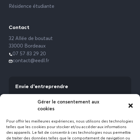
Résidence étudiante
Contact
32 Allée de boutaut
33000 Bordeaux
07 57 83 29 20
contact@eedl.fr
Envie d'entreprendre
Vous avez la fibre commerciale ? Lancez-vous
Gérer le consentement aux
avec l’Expert Etat des Lieux !
cookies
Rejoignez-nous
Pour offrir les meilleures expériences, nous utilisons des technologies
telles que les cookies pour stocker et/ou accéder aux informations
des appareils. Le fait de consentir à ces technologies nous permettra
de traiter des données telles que le comportement de navigation ou