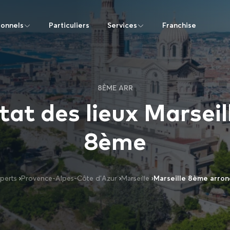
ionnels
Particuliers
Services
Franchise
8ÈME ARR
tat des lieux Marseil
8ème
perts
›
Provence-Alpes-Côte d’Azur
›
Marseille
›
Marseille 8ème arro