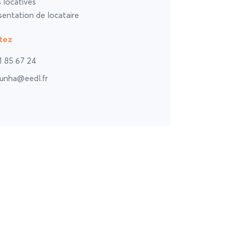
s locatives
entation de locataire
tez
1 85 67 24
unha@eedl.fr