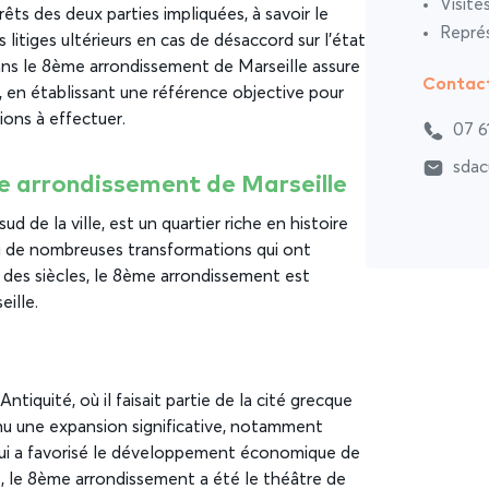
Visite
êts des deux parties impliquées, à savoir le
Représ
es litiges ultérieurs en cas de désaccord sur l’état
 dans le 8ème arrondissement de Marseille assure
Contac
, en établissant une référence objective pour
ions à effectuer.
07 6
sdac
 arrondissement de Marseille
d de la ville, est un quartier riche en histoire
nnu de nombreuses transformations qui ont
l des siècles, le 8ème arrondissement est
eille.
tiquité, où il faisait partie de la cité grecque
onnu une expansion significative, notamment
 qui a favorisé le développement économique de
, le 8ème arrondissement a été le théâtre de