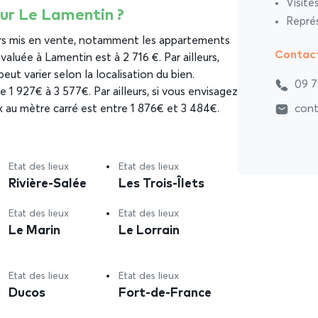
Visite
 sur Le Lamentin ?
Représ
ers mis en vente, notamment les appartements
Contac
aluée à Lamentin est à 2 716 €. Par ailleurs,
eut varier selon la localisation du bien.
09 7
e 1 927€ à 3 577€. Par ailleurs, si vous envisagez
ix au mètre carré est entre 1 876€ et 3 484€.
cont
Etat des lieux
Etat des lieux
Rivière-Salée
Les Trois-Îlets
Etat des lieux
Etat des lieux
Le Marin
Le Lorrain
Etat des lieux
Etat des lieux
Ducos
Fort-de-France