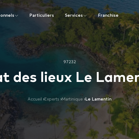
ionnels
Particuliers
Services
Franchise
97232
t des lieux Le Lame
Accueil
›
Experts
›
Martinique
›
Le Lamentin