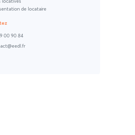
s locatives
entation de locataire
tez
9 00 90 84
act@eedl.fr