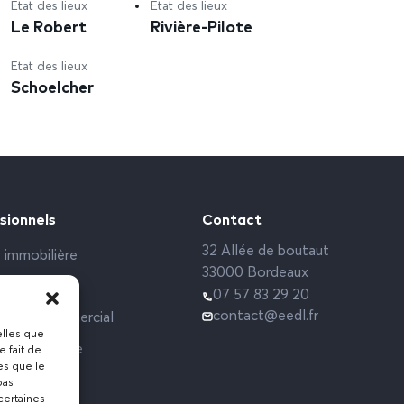
Etat des lieux
Etat des lieux
Le Robert
Rivière-Pilote
Etat des lieux
Schoelcher
sionnels
Contact
32 Allée de boutaut
 immobilière
33000 Bordeaux
rs sociaux
07 57 83 29 20
contact@eedl.fr
 Local commercial
elles que
ce étudiante
e fait de
es que le
pas
certaines