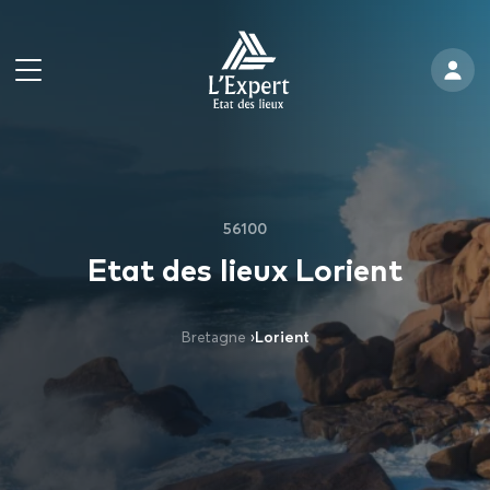
56100
Etat des lieux Lorient
Bretagne
›
Lorient