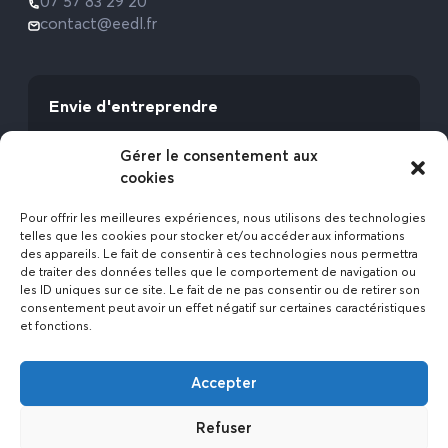
07 57 83 29 20
contact@eedl.fr
Envie d'entreprendre
Vous avez la fibre commerciale ? Lancez-vous
Gérer le consentement aux
avec l’Expert Etat des Lieux !
cookies
Rejoignez-nous
Pour offrir les meilleures expériences, nous utilisons des technologies
telles que les cookies pour stocker et/ou accéder aux informations
des appareils. Le fait de consentir à ces technologies nous permettra
de traiter des données telles que le comportement de navigation ou
les ID uniques sur ce site. Le fait de ne pas consentir ou de retirer son
consentement peut avoir un effet négatif sur certaines caractéristiques
et fonctions.
Actualités
Accepter
Contact
Politique de confidentialité
Refuser
Mentions légales