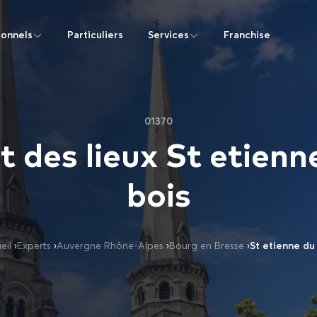
ionnels
Particuliers
Services
Franchise
01370
t des lieux St etienn
bois
eil
›
Experts
›
Auvergne Rhône-Alpes
›
Bourg en Bresse
›
St etienne du