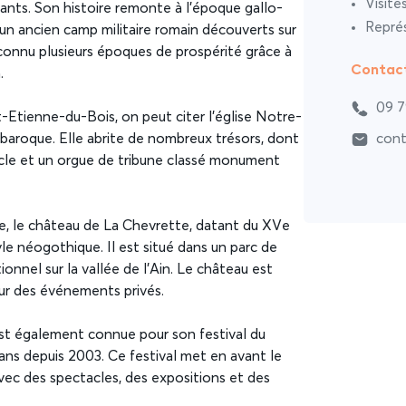
Visite
nts. Son histoire remonte à l’époque gallo-
Représ
n ancien camp militaire romain découverts sur
connu plusieurs époques de prospérité grâce à
Contac
.
09 7
-Etienne-du-Bois, on peut citer l’église Notre-
 baroque. Elle abrite de nombreux trésors, dont
cont
iècle et un orgue de tribune classé monument
 le château de La Chevrette, datant du XVe
yle néogothique. Il est situé dans un parc de
onnel sur la vallée de l’Ain. Le château est
our des événements privés.
st également connue pour son festival du
 ans depuis 2003. Ce festival met en avant le
 avec des spectacles, des expositions et des