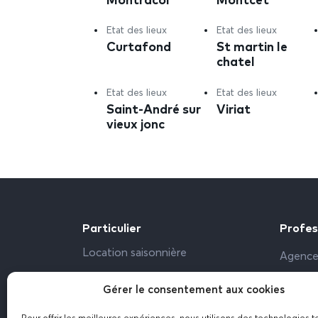
Etat des lieux
Etat des lieux
Curtafond
St martin le
chatel
Etat des lieux
Etat des lieux
Saint-André sur
Viriat
vieux jonc
Particulier
Profes
Location saisonnière
Agence
Propriétaire particulier
Bailleu
Gérer le consentement aux cookies
Bureau,