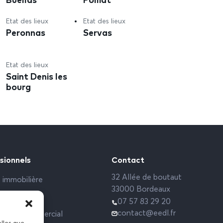
Etat des lieux
Etat des lieux
Peronnas
Servas
Etat des lieux
Saint Denis les
bourg
sionnels
Contact
32 Allée de boutaut
 immobilière
33000 Bordeaux
rs sociaux
07 57 83 29 20
contact@eedl.fr
 Local commercial