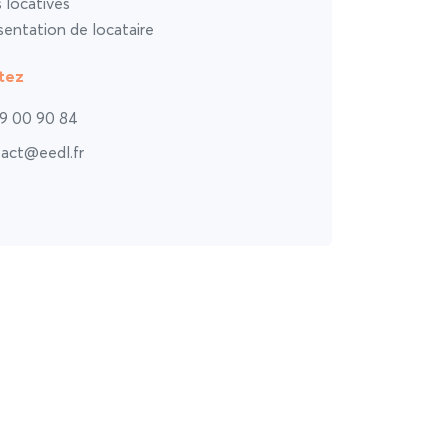
s locatives
entation de locataire
tez
9 00 90 84
act@eedl.fr